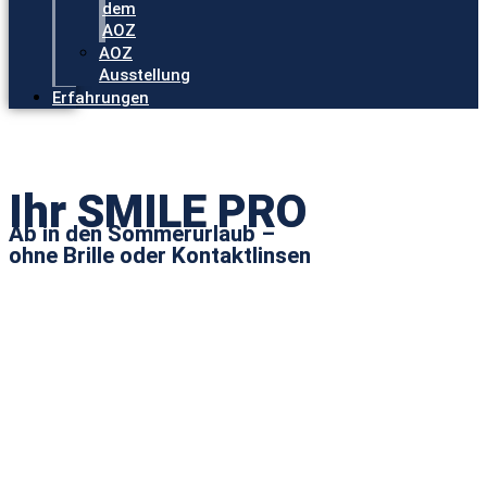
dem
AOZ
AOZ
Ausstellung
Erfahrungen
Ihr SMILE PRO
Ab in den Sommerurlaub –
ohne Brille oder Kontaktlinsen