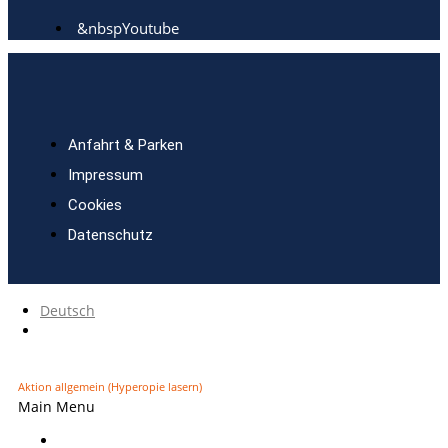
&nbspYoutube
Anfahrt & Parken
Impressum
Cookies
Datenschutz
Deutsch
English
(
Englisch
)
Home
Sie befinden sich hier
Augenlasern
Aktion allgemein (Hyperopie lasern)
Main Menu
Augenheilkunde