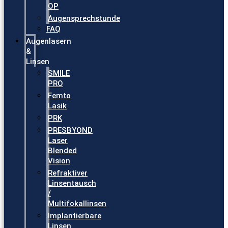
OP
Augensprechstunde
FAQ
Augenlasern
&
Linsen
SMILE
PRO
Femto
Lasik
PRK
PRESBYOND
Laser
Blended
Vision
Refraktiver
Linsentausch
/
Multifokallinsen
Implantierbare
Linsen