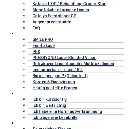
Katarakt-OP / Behandlung Grauer Star
Monofokale + torische Linsen
Catalys Femtolaser OP
Augensprechstunde
FAQ
Augenlasern & Linsen
SMILE PRO
Femto Lasik
PRK
PRESBYOND Laser Blended Vision
Refraktiver Linsentausch / Multifokallinsen
Implantierbare Linsen / ICL
Bin ich geeignet? (Onlinetest)
Kosten & Finanzierung
Häufig gestellte Fragen
Fehlsichtigkeiten
Ich bin kurzsichtig
Ich bin weitsichtig
Ich habe eine Hornhautverkrümmung
Ich trage eine Lesebrille
Ihr AOZ
So erreichen Sie uns