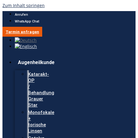
Zum Inhalt springen
Anrufen
WhatsApp Chat
Termin anfragen
Augenheilkunde
Katarakt-
OP
/
Behandlung
Grauer
Star
Monofokale
+
torische
Linsen