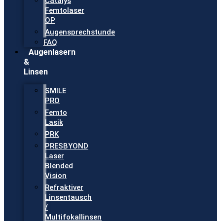
Catalys
Femtolaser
OP
Augensprechstunde
FAQ
Augenlasern
&
Linsen
SMILE
PRO
Femto
Lasik
PRK
PRESBYOND
Laser
Blended
Vision
Refraktiver
Linsentausch
/
Multifokallinsen